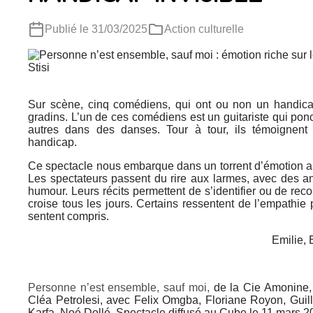
Rechercher
Publié le 31/03/2025
Action culturelle
Sur scène, cinq comédiens, qui ont ou non un handicap
gradins. L’un de ces comédiens est un guitariste qui ponc
autres dans des danses. Tour à tour, ils témoignent
handicap.
Ce spectacle nous embarque dans un torrent d’émotion a
Les spectateurs passent du rire aux larmes, avec des an
humour. Leurs récits permettent de s’identifier ou de re
croise tous les jours. Certains ressentent de l’empathie
sentent compris.
Emilie, 
Personne n’est ensemble, sauf moi,
de la Cie Amonine, 
Clé
a Petrolesi
, avec
Felix Omgba,
Floriane Royon
, Gui
Karfa, No
é
Doll
é. Spectacle diffusé au Cube le 11 mars 2