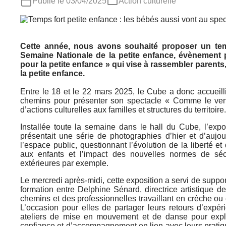
Publié le 03/04/2025
Action culturelle
Cette année, nous avons souhaité proposer un tem
Semaine Nationale de la petite enfance, évènement p
pour la petite enfance » qui vise à rassembler parents
la petite enfance.
Entre le 18 et le 22 mars 2025, le Cube a donc accueil
Rechercher
chemins pour présenter son spectacle « Comme le vent 
d’actions culturelles aux familles et structures du territoire.
Installée toute la semaine dans le hall du Cube, l’expo
présentait une série de photographies d’hier et d’aujou
l’espace public, questionnant l’évolution de la liberté et
aux enfants et l’impact des nouvelles normes de séc
extérieures par exemple.
Le mercredi après-midi, cette exposition a servi de suppo
formation entre Delphine Sénard, directrice artistique 
chemins et des professionnelles travaillant en crèche ou
L’occasion pour elles de partager leurs retours d’expér
ateliers de mise en mouvement et de danse pour explor
confiance et d’accompagnement en lien avec leurs pratiq