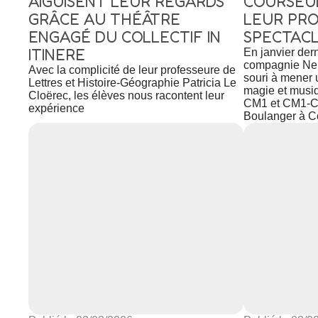
AIGUISENT LEUR REGARDS
COURSEU
GRÂCE AU THÉÂTRE
LEUR PR
ENGAGÉ DU COLLECTIF IN
SPECTACL
ITINERE
En janvier dern
compagnie Ne 
Avec la complicité de leur professeure de
souri à mener u
Lettres et Histoire-Géographie Patricia Le
magie et musi
Cloërec, les élèves nous racontent leur
CM1 et CM1-CM
expérience
Boulanger à Co