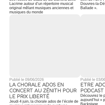
Lacrime autour d’un répertoire musical
Douvres-la-Dél
original mêlant musiques anciennes et
Ballade ».
musiques du monde
Publié le 09/06/2026
Publié le 03/0
LA CHORALE ADOS EN
ETRE ADO
CONCERT AU ZÉNITH POUR
PODCAST 
LE PRIX LIBERTÉ
Découvrez le p
aujourd’hui » p
Jeudi 4 juin, la chorale ados de l’école de
Backstage